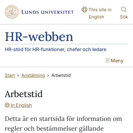
Hoppa till huvudinnehåll
Hoppa till huvudinnehåll
This site in
English
Sök
HR-webben
HR-stöd för HR-funktioner, chefer och ledare
Meny
Start
Anställning
Arbetstid
Arbetstid
In English
Detta är en startsida för information om
regler och bestämmelser gällande