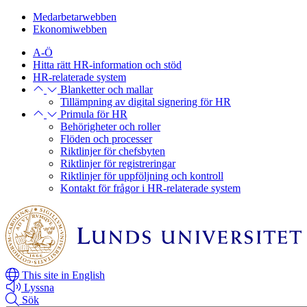
Hoppa
Hoppa
Medarbetarwebben
till
till
Ekonomiwebben
huvudinnehåll
huvudinnehåll
A-Ö
Hitta rätt HR-information och stöd
HR-relaterade system
Blanketter och mallar
Tillämpning av digital signering för HR
Primula för HR
Behörigheter och roller
Flöden och processer
Riktlinjer för chefsbyten
Riktlinjer för registreringar
Riktlinjer för uppföljning och kontroll
Kontakt för frågor i HR-relaterade system
This site in English
Lyssna
Sök