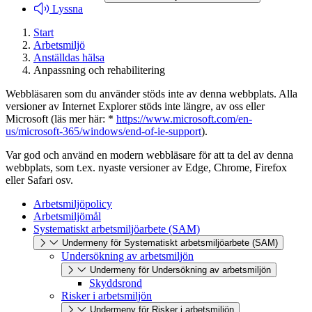
Lyssna
Start
Arbetsmiljö
Anställdas hälsa
Anpassning och rehabilitering
Webbläsaren som du använder stöds inte av denna webbplats. Alla
versioner av Internet Explorer stöds inte längre, av oss eller
Microsoft (läs mer här: *
https://www.microsoft.com/en-
us/microsoft-365/windows/end-of-ie-support
).
Var god och använd en modern webbläsare för att ta del av denna
webbplats, som t.ex. nyaste versioner av Edge, Chrome, Firefox
eller Safari osv.
Arbetsmiljöpolicy
Arbetsmiljömål
Systematiskt arbetsmiljöarbete (SAM)
Undermeny för Systematiskt arbetsmiljöarbete (SAM)
Undersökning av arbetsmiljön
Undermeny för Undersökning av arbetsmiljön
Skyddsrond
Risker i arbetsmiljön
Undermeny för Risker i arbetsmiljön