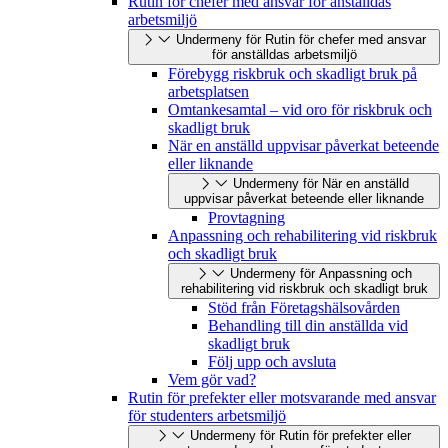
Rutin för chefer med ansvar för anställdas
arbetsmiljö
Undermeny för Rutin för chefer med ansvar
för anställdas arbetsmiljö
Förebygg riskbruk och skadligt bruk på
arbetsplatsen
Omtankesamtal – vid oro för riskbruk och
skadligt bruk
När en anställd uppvisar påverkat beteende
eller liknande
Undermeny för När en anställd
uppvisar påverkat beteende eller liknande
Provtagning
Anpassning och rehabilitering vid riskbruk
och skadligt bruk
Undermeny för Anpassning och
rehabilitering vid riskbruk och skadligt bruk
Stöd från Företagshälsovården
Behandling till din anställda vid
skadligt bruk
Följ upp och avsluta
Vem gör vad?
Rutin för prefekter eller motsvarande med ansvar
för studenters arbetsmiljö
Undermeny för Rutin för prefekter eller