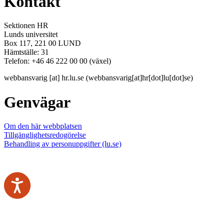
Kontakt
Sektionen HR
Lunds universitet
Box 117, 221 00 LUND
Hämtställe: 31
Telefon: +46 46 222 00 00 (växel)
webbansvarig
[at]
hr
.
lu
.
se
(webbansvarig[at]hr[dot]lu[dot]se)
Genvägar
Om den här webbplatsen
Tillgänglighetsredogörelse
Behandling av personuppgifter (lu.se)