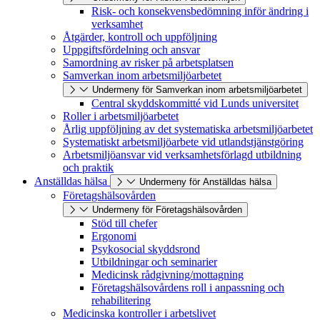
Risk- och konsekvensbedömning inför ändring i
verksamhet
Åtgärder, kontroll och uppföljning
Uppgiftsfördelning och ansvar
Samordning av risker på arbetsplatsen
Samverkan inom arbetsmiljöarbetet
Undermeny för Samverkan inom arbetsmiljöarbetet
Central skyddskommitté vid Lunds universitet
Roller i arbetsmiljöarbetet
Årlig uppföljning av det systematiska arbetsmiljöarbetet
Systematiskt arbetsmiljöarbete vid utlandstjänstgöring
Arbetsmiljöansvar vid verksamhetsförlagd utbildning
och praktik
Anställdas hälsa
Undermeny för Anställdas hälsa
Företagshälsovården
Undermeny för Företagshälsovården
Stöd till chefer
Ergonomi
Psykosocial skyddsrond
Utbildningar och seminarier
Medicinsk rådgivning/mottagning
Företagshälsovårdens roll i anpassning och
rehabilitering
Medicinska kontroller i arbetslivet