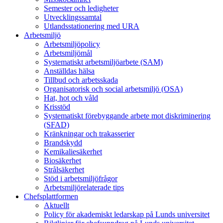
Semester och ledigheter
Utvecklingssamtal
Utlandsstationering med URA
Arbetsmiljö
Arbetsmiljöpolicy
Arbetsmiljömål
Systematiskt arbetsmiljöarbete (SAM)
Anställdas hälsa
Tillbud och arbetsskada
Organisatorisk och social arbetsmiljö (OSA)
Hat, hot och våld
Krisstöd
Systematiskt förebyggande arbete mot diskriminering
(SFAD)
Kränkningar och trakasserier
Brandskydd
Kemikaliesäkerhet
Biosäkerhet
Strålsäkerhet
Stöd i arbetsmiljöfrågor
Arbetsmiljörelaterade tips
Chefsplattformen
Aktuellt
Policy för akademiskt ledarskap på Lunds universitet