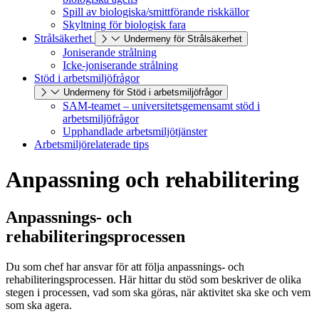
Spill av biologiska/smittförande riskkällor
Skyltning för biologisk fara
Strålsäkerhet
Undermeny för Strålsäkerhet
Joniserande strålning
Icke-joniserande strålning
Stöd i arbetsmiljöfrågor
Undermeny för Stöd i arbetsmiljöfrågor
SAM-teamet – universitetsgemensamt stöd i
arbetsmiljöfrågor
Upphandlade arbetsmiljötjänster
Arbetsmiljörelaterade tips
Anpassning och rehabilitering
Anpassnings- och
rehabiliteringsprocessen
Du som chef har ansvar för att följa anpassnings- och
rehabiliteringsprocessen. Här hittar du stöd som beskriver de olika
stegen i processen, vad som ska göras, när aktivitet ska ske och vem
som ska agera.