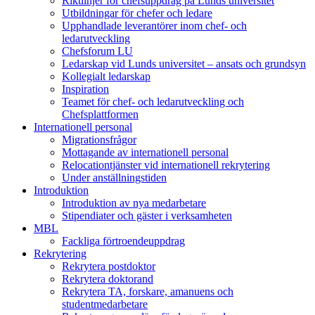
Riktlinjer för chefsuppdrag på Lunds universitet
Utbildningar för chefer och ledare
Upphandlade leverantörer inom chef- och
ledarutveckling
Chefsforum LU
Ledarskap vid Lunds universitet – ansats och grundsyn
Kollegialt ledarskap
Inspiration
Teamet för chef- och ledarutveckling och
Chefsplattformen
Internationell personal
Migrationsfrågor
Mottagande av internationell personal
Relocationtjänster vid internationell rekrytering
Under anställningstiden
Introduktion
Introduktion av nya medarbetare
Stipendiater och gäster i verksamheten
MBL
Fackliga förtroendeuppdrag
Rekrytering
Rekrytera postdoktor
Rekrytera doktorand
Rekrytera TA, forskare, amanuens och
studentmedarbetare