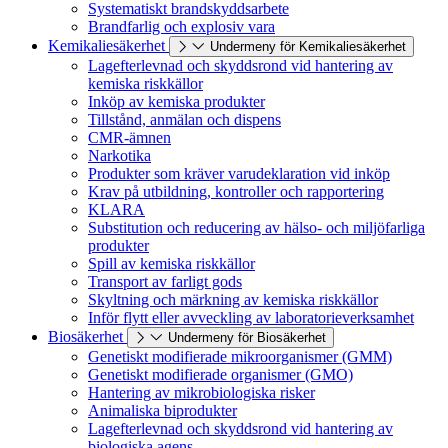
Systematiskt brandskyddsarbete
Brandfarlig och explosiv vara
Kemikaliesäkerhet
Undermeny för Kemikaliesäkerhet
Lagefterlevnad och skyddsrond vid hantering av
kemiska riskkällor
Inköp av kemiska produkter
Tillstånd, anmälan och dispens
CMR-ämnen
Narkotika
Produkter som kräver varudeklaration vid inköp
Krav på utbildning, kontroller och rapportering
KLARA
Substitution och reducering av hälso- och miljöfarliga
produkter
Spill av kemiska riskkällor
Transport av farligt gods
Skyltning och märkning av kemiska riskkällor
Inför flytt eller avveckling av laboratorieverksamhet
Biosäkerhet
Undermeny för Biosäkerhet
Genetiskt modifierade mikroorganismer (GMM)
Genetiskt modifierade organismer (GMO)
Hantering av mikrobiologiska risker
Animaliska biprodukter
Lagefterlevnad och skyddsrond vid hantering av
biologiska agens