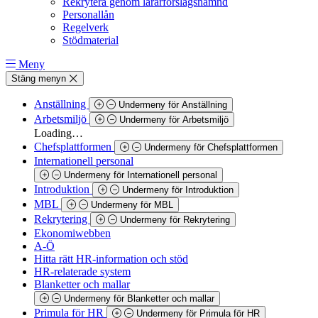
Rekrytera genom lärarförslagsnämnd
Personallån
Regelverk
Stödmaterial
Meny
Stäng menyn
Anställning
Undermeny för Anställning
Arbetsmiljö
Undermeny för Arbetsmiljö
Loading…
Chefsplattformen
Undermeny för Chefsplattformen
Internationell personal
Undermeny för Internationell personal
Introduktion
Undermeny för Introduktion
MBL
Undermeny för MBL
Rekrytering
Undermeny för Rekrytering
Ekonomiwebben
A-Ö
Hitta rätt HR-information och stöd
HR-relaterade system
Blanketter och mallar
Undermeny för Blanketter och mallar
Primula för HR
Undermeny för Primula för HR