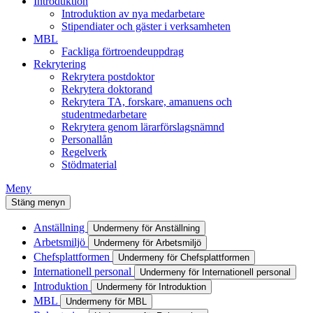
Introduktion
Introduktion av nya medarbetare
Stipendiater och gäster i verksamheten
MBL
Fackliga förtroendeuppdrag
Rekrytering
Rekrytera postdoktor
Rekrytera doktorand
Rekrytera TA, forskare, amanuens och
studentmedarbetare
Rekrytera genom lärarförslagsnämnd
Personallån
Regelverk
Stödmaterial
Meny
Stäng menyn
Anställning
Undermeny för Anställning
Arbetsmiljö
Undermeny för Arbetsmiljö
Chefsplattformen
Undermeny för Chefsplattformen
Internationell personal
Undermeny för Internationell personal
Introduktion
Undermeny för Introduktion
MBL
Undermeny för MBL