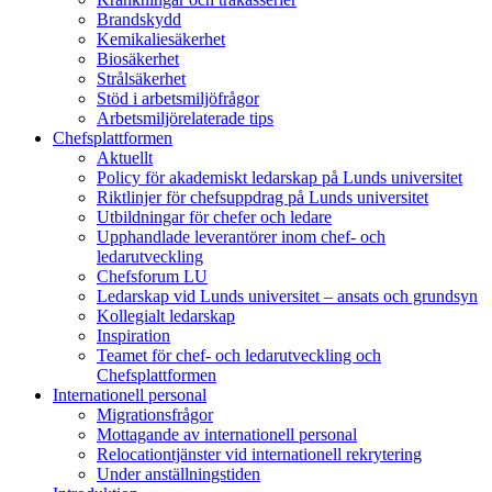
Brandskydd
Kemikaliesäkerhet
Biosäkerhet
Strålsäkerhet
Stöd i arbetsmiljöfrågor
Arbetsmiljörelaterade tips
Chefsplattformen
Aktuellt
Policy för akademiskt ledarskap på Lunds universitet
Riktlinjer för chefsuppdrag på Lunds universitet
Utbildningar för chefer och ledare
Upphandlade leverantörer inom chef- och
ledarutveckling
Chefsforum LU
Ledarskap vid Lunds universitet – ansats och grundsyn
Kollegialt ledarskap
Inspiration
Teamet för chef- och ledarutveckling och
Chefsplattformen
Internationell personal
Migrationsfrågor
Mottagande av internationell personal
Relocationtjänster vid internationell rekrytering
Under anställningstiden