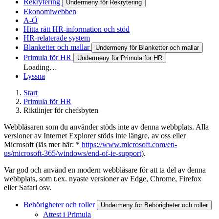
Rekrytering
Undermeny för Rekrytering
Ekonomiwebben
A-Ö
Hitta rätt HR-information och stöd
HR-relaterade system
Blanketter och mallar
Undermeny för Blanketter och mallar
Primula för HR
Undermeny för Primula för HR
Loading…
Lyssna
Start
Primula för HR
Riktlinjer för chefsbyten
Webbläsaren som du använder stöds inte av denna webbplats. Alla
versioner av Internet Explorer stöds inte längre, av oss eller
Microsoft (läs mer här: *
https://www.microsoft.com/en-
us/microsoft-365/windows/end-of-ie-support
).
Var god och använd en modern webbläsare för att ta del av denna
webbplats, som t.ex. nyaste versioner av Edge, Chrome, Firefox
eller Safari osv.
Behörigheter och roller
Undermeny för Behörigheter och roller
Attest i Primula