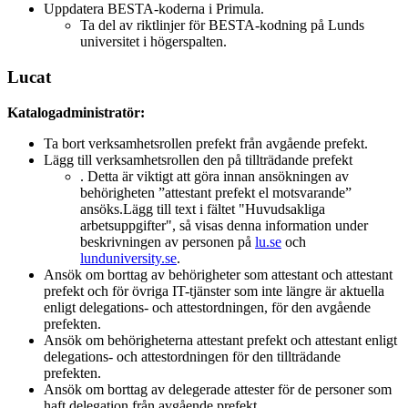
Uppdatera BESTA-koderna i Primula.
Ta del av riktlinjer för BESTA-kodning på Lunds
universitet i högerspalten.
Lucat
Katalogadministratör:
Ta bort verksamhetsrollen prefekt från avgående prefekt.
Lägg till verksamhetsrollen den på tillträdande prefekt
. Detta är viktigt att göra innan ansökningen av
behörigheten ”attestant prefekt el motsvarande”
ansöks.Lägg till text i fältet "Huvudsakliga
arbetsuppgifter", så visas denna information under
beskrivningen av personen på
lu.se
och
lunduniversity.se
.
Ansök om borttag av behörigheter som attestant och attestant
prefekt och för övriga IT-tjänster som inte längre är aktuella
enligt delegations- och attestordningen, för den avgående
prefekten.
Ansök om behörigheterna attestant prefekt och attestant enligt
delegations- och attestordningen för den tillträdande
prefekten.
Ansök om borttag av delegerade attester för de personer som
haft delegation från avgående prefekt.