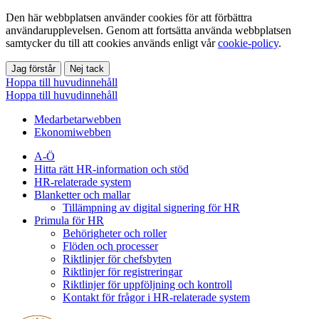
Den här webbplatsen använder cookies för att förbättra
användarupplevelsen. Genom att fortsätta använda webbplatsen
samtycker du till att cookies används enligt vår
cookie-policy
.
Jag förstår
Nej tack
Hoppa till huvudinnehåll
Hoppa till huvudinnehåll
Medarbetarwebben
Ekonomiwebben
A-Ö
Hitta rätt HR-information och stöd
HR-relaterade system
Blanketter och mallar
Tillämpning av digital signering för HR
Primula för HR
Behörigheter och roller
Flöden och processer
Riktlinjer för chefsbyten
Riktlinjer för registreringar
Riktlinjer för uppföljning och kontroll
Kontakt för frågor i HR-relaterade system