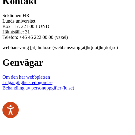
Kontakt
Sektionen HR
Lunds universitet
Box 117, 221 00 LUND
Hämtställe: 31
Telefon: +46 46 222 00 00 (växel)
webbansvarig
[at]
hr
.
lu
.
se
(webbansvarig[at]hr[dot]lu[dot]se)
Genvägar
Om den här webbplatsen
Tillgänglighetsredogörelse
Behandling av personuppgifter (lu.se)