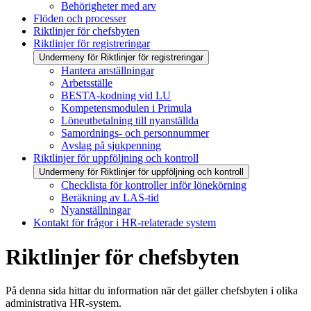
Behörigheter med arv
Flöden och processer
Riktlinjer för chefsbyten
Riktlinjer för registreringar
Undermeny för Riktlinjer för registreringar
Hantera anställningar
Arbetsställe
BESTA-kodning vid LU
Kompetensmodulen i Primula
Löneutbetalning till nyanställda
Samordnings- och personnummer
Avslag på sjukpenning
Riktlinjer för uppföljning och kontroll
Undermeny för Riktlinjer för uppföljning och kontroll
Checklista för kontroller inför lönekörning
Beräkning av LAS-tid
Nyanställningar
Kontakt för frågor i HR-relaterade system
Riktlinjer för chefsbyten
På denna sida hittar du information när det gäller chefsbyten i olika
administrativa HR-system.