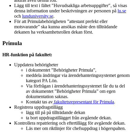
ändras även denna roll.
Lägg till text i fältet "Huvudsakliga arbetsuppgifter", så visas
denna information under beskrivningen av personen på
lu.se
och
lunduniversity.se
.
För att Primulabehörigheten ”attestant prefekt eller
motsvarande” ska kunna ansökas måste den tillträdande
dekanen ha verksamhetsrollen dekan först.
Primula
HR-funktion på fakultet:
Uppdatera behörigheter
i dokumentet ”Behörigheter Primula”,
meddela ändringar via ärendehanteringssystemet genom
kategori PA Lön.
Via förfrågan i ärendehanteringssystemet får du ta del
av dokumentet ”Behörigheter Primula” om egen
dokumentation saknas.
Kontakt tas av
fakultetsrepresentant för Primula
.
Registrera uppdragstillägg
lägg till på på tillträdande dekan
ta bort uppdragstillägget från avgående dekan.
Kontrollera repatriering och eftertillägg för avgående dekan.
Läs mer om riktlinjer för chefsuppdrag i högerspalten.