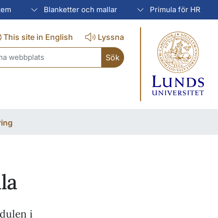
tem
Blanketter och mallar
Primula för HR
This site in English
Lyssna
ch
ring
la
dulen i