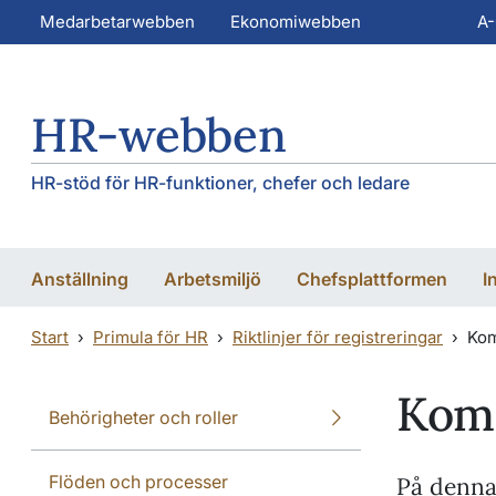
Hoppa till huvudinnehåll
Hoppa till huvudinnehåll
Medarbetarwebben
Ekonomiwebben
A
HR-webben
HR-stöd för HR-funktioner, chefer och ledare
Anställning
Arbetsmiljö
Chefsplattformen
I
Start
Primula för HR
Riktlinjer för registreringar
Kom
Komp
Behörigheter och roller
Flöden och processer
På denna