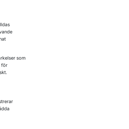
lldas
ivande
nat
rkelser som
 för
skt.
trerar
nådda