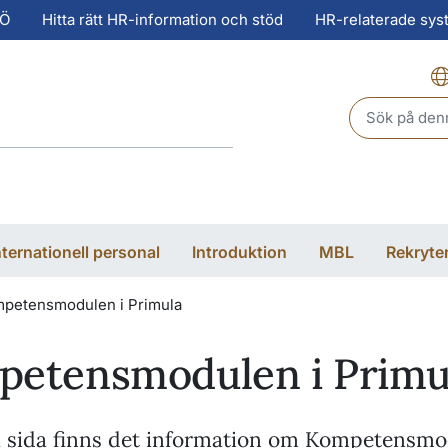
-Ö
Hitta rätt HR-information och stöd
HR-relaterade sys
Header sear
nternationell personal
Introduktion
MBL
Rekryte
petensmodulen i Primula
etensmodulen i Primu
 sida finns det information om Kompetensmo