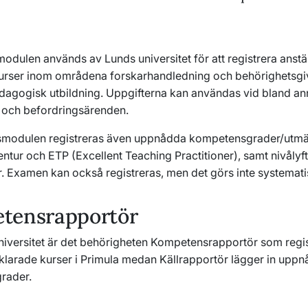
dulen används av Lunds universitet för att registrera anstä
urser inom områdena forskarhandledning och behörighetsg
agogisk utbildning. Uppgifterna kan användas vid bland an
s och befordringsärenden.
smodulen registreras även uppnådda kompetensgrader/utmä
ntur och ETP (Excellent Teaching Practitioner), samt nivålyft
. Examen kan också registreras, men det görs inte systemati
tensrapportör
niversitet är det behörigheten Kompetensrapportör som regis
vklarade kurser i Primula medan Källrapportör lägger in upp
rader.