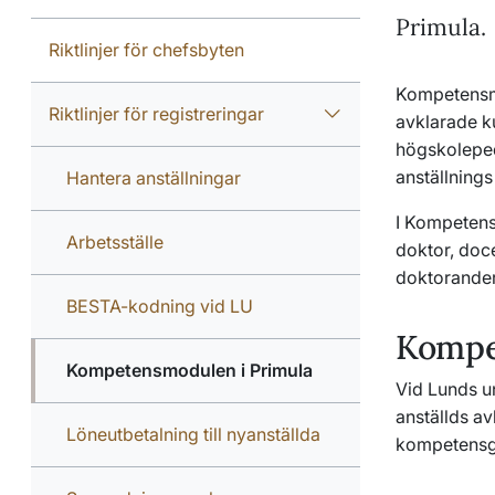
Primula.
Riktlinjer för chefsbyten
Kompetensmo
Riktlinjer för registreringar
avklarade k
högskoleped
anställning
Hantera anställningar
I Kompeten
Arbetsställe
doktor, doce
doktorander
BESTA-kodning vid LU
Kompe
Kompetensmodulen i Primula
Vid Lunds u
anställds a
Löneutbetalning till nyanställda
kompetensg