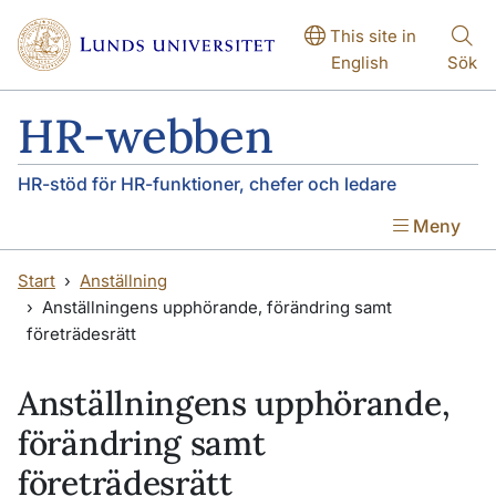
Hoppa till huvudinnehåll
Hoppa till huvudinnehåll
This site in
English
Sök
HR-webben
HR-stöd för HR-funktioner, chefer och ledare
Meny
Start
Anställning
Anställningens upphörande, förändring samt
företrädesrätt
Anställningens upphörande,
förändring samt
företrädesrätt