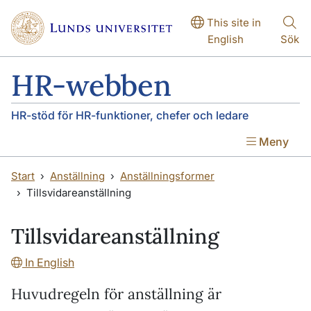
Hoppa till huvudinnehåll
Hoppa till huvudinnehåll
This site in
English
Sök
HR-webben
HR-stöd för HR-funktioner, chefer och ledare
Meny
Start
Anställning
Anställningsformer
Tillsvidareanställning
Tillsvidareanställning
In English
Huvudregeln för anställning är