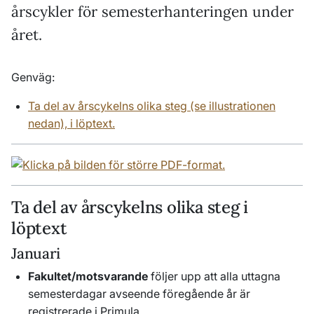
årscykler för semesterhanteringen under
året.
Genväg:
Ta del av årscykelns olika steg (se illustrationen
nedan), i löptext.
Ta del av årscykelns olika steg i
löptext
Januari
Fakultet/motsvarande
följer upp att alla uttagna
semesterdagar avseende föregående år är
registrerade i Primula.