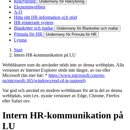
Rekrytering
Undermeny för Rekrytering
Ekonomiwebben
A-Ö
Hitta rätt HR-information och stöd
HR-relaterade system
Blanketter och mallar
Undermeny för Blanketter och mallar
Primula för HR
Undermeny för Primula för HR
Lyssna
Start
Intern HR-kommunikation på LU
Webbläsaren som du använder stöds inte av denna webbplats. Alla
versioner av Internet Explorer stöds inte längre, av oss eller
Microsoft (läs mer här: *
https://www.microsoft.com/en-
us/microsoft-365/windows/end-of-ie-support
).
Var god och använd en modern webbläsare för att ta del av denna
webbplats, som t.ex. nyaste versioner av Edge, Chrome, Firefox
eller Safari osv.
Intern HR-kommunikation på
LU