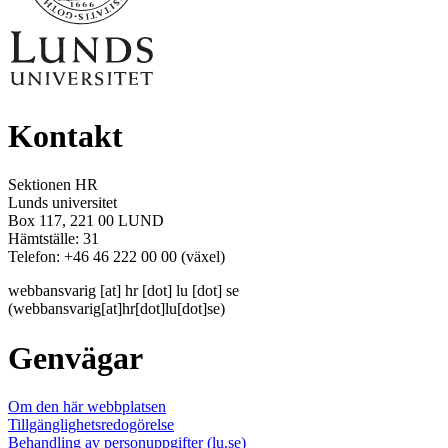
Kontakt
Sektionen HR
Lunds universitet
Box 117, 221 00 LUND
Hämtställe: 31
Telefon: +46 46 222 00 00 (växel)
webbansvarig
[at]
hr
[dot]
lu
[dot]
se
(webbansvarig[at]hr[dot]lu[dot]se)
Genvägar
Om den här webbplatsen
Tillgänglighetsredogörelse
Behandling av personuppgifter (lu.se)