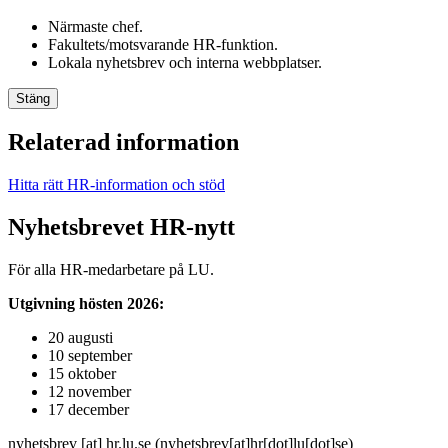
Närmaste chef.
Fakultets/motsvarande HR-funktion.
Lokala nyhetsbrev och interna webbplatser.
Stäng
Relaterad information
Hitta rätt HR-information och stöd
Nyhetsbrevet HR-nytt
För alla HR-medarbetare på LU.
Utgivning hösten 2026:
20 augusti
10 september
15 oktober
12 november
17 december
nyhetsbrev
[at]
hr
.
lu
.
se
(nyhetsbrev[at]hr[dot]lu[dot]se)