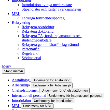
Introduktion
Introduktion av nya medarbetare
Stipendiater och gäster i verksamheten
MBL
Fackliga förtroendeuppdrag
Rekrytering
Rekrytera postdoktor
Rekrytera doktorand
Rekrytera TA, forskare, amanuens och
studentmedarbetare
Rekrytera genom lärarförslagsnämnd
Personallån
Regelverk
Stödmaterial
Meny
Stäng menyn
Anställning
Undermeny för Anställning
Arbetsmiljö
Undermeny för Arbetsmiljö
Chefsplattformen
Undermeny för Chefsplattformen
Internationell personal
Undermeny för Internationell personal
Introduktion
Undermeny för Introduktion
MBL
Undermeny för MBL